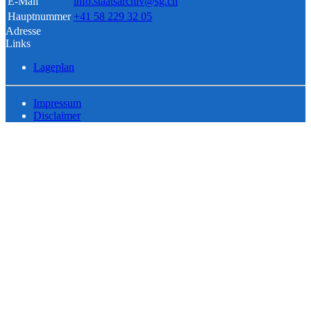
E-Mail
info.staatsarchiv@sg.ch
Hauptnummer
+41 58 229 32 05
Adresse
Links
Lageplan
Impressum
Disclaimer