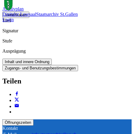
Archivplan
Digitaler Lesesaal
Staatsarchiv St.Gallen
Identifikation
Login
Titel
Signatur
Stufe
Ausprägung
Inhalt und innere Ordnung
Zugangs- und Benutzungsbestimmungen
Teilen
Öffnungszeiten
Kontakt