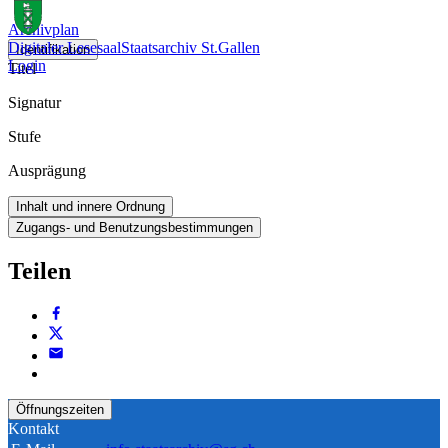
Archivplan
Digitaler Lesesaal
Staatsarchiv St.Gallen
Identifikation
Login
Titel
Signatur
Stufe
Ausprägung
Inhalt und innere Ordnung
Zugangs- und Benutzungsbestimmungen
Teilen
Öffnungszeiten
Kontakt