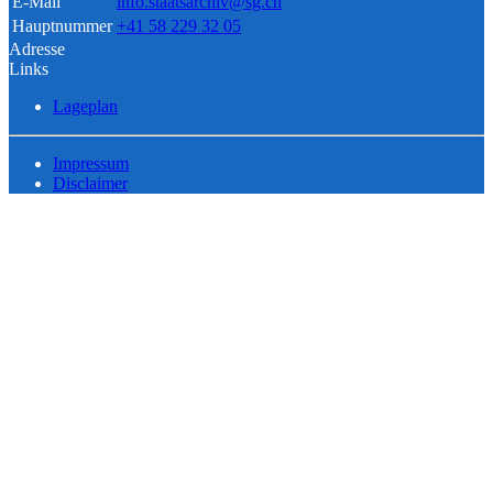
E-Mail
info.staatsarchiv@sg.ch
Hauptnummer
+41 58 229 32 05
Adresse
Links
Lageplan
Impressum
Disclaimer