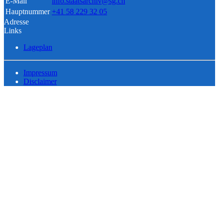
E-Mail
info.staatsarchiv@sg.ch
Hauptnummer
+41 58 229 32 05
Adresse
Links
Lageplan
Impressum
Disclaimer