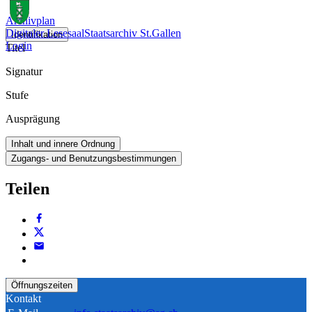
Archivplan
Digitaler Lesesaal
Staatsarchiv St.Gallen
Identifikation
Login
Titel
Signatur
Stufe
Ausprägung
Inhalt und innere Ordnung
Zugangs- und Benutzungsbestimmungen
Teilen
Öffnungszeiten
Kontakt