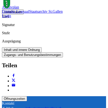
Archivplan
Digitaler Lesesaal
Staatsarchiv St.Gallen
Identifikation
Login
Titel
Signatur
Stufe
Ausprägung
Inhalt und innere Ordnung
Zugangs- und Benutzungsbestimmungen
Teilen
Öffnungszeiten
Kontakt