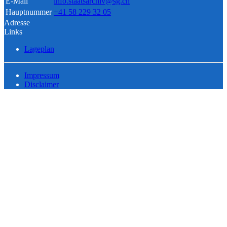
E-Mail
info.staatsarchiv@sg.ch
Hauptnummer
+41 58 229 32 05
Adresse
Links
Lageplan
Impressum
Disclaimer