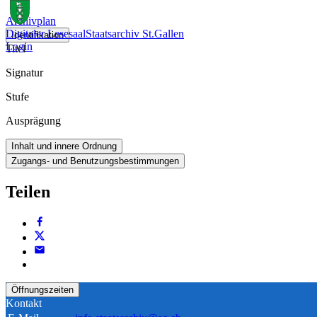
Archivplan
Digitaler Lesesaal
Staatsarchiv St.Gallen
Identifikation
Login
Titel
Signatur
Stufe
Ausprägung
Inhalt und innere Ordnung
Zugangs- und Benutzungsbestimmungen
Teilen
Öffnungszeiten
Kontakt