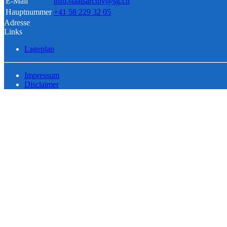
E-Mail
info.staatsarchiv@sg.ch
Hauptnummer
+41 58 229 32 05
Adresse
Links
Lageplan
Impressum
Disclaimer