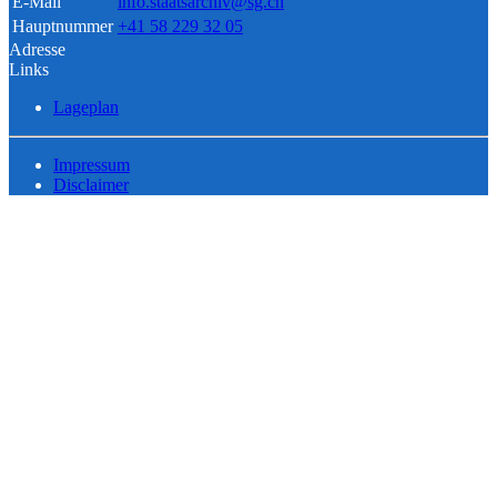
E-Mail
info.staatsarchiv@sg.ch
Hauptnummer
+41 58 229 32 05
Adresse
Links
Lageplan
Impressum
Disclaimer