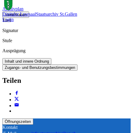
Archivplan
Digitaler Lesesaal
Staatsarchiv St.Gallen
Identifikation
Login
Titel
Signatur
Stufe
Ausprägung
Inhalt und innere Ordnung
Zugangs- und Benutzungsbestimmungen
Teilen
Öffnungszeiten
Kontakt