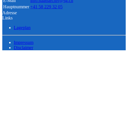
E-Mail
info.staatsarchiv@sg.ch
Hauptnummer
+41 58 229 32 05
Adresse
Links
Lageplan
Impressum
Disclaimer