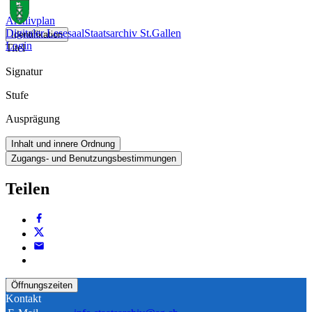
Archivplan
Digitaler Lesesaal
Staatsarchiv St.Gallen
Identifikation
Login
Titel
Signatur
Stufe
Ausprägung
Inhalt und innere Ordnung
Zugangs- und Benutzungsbestimmungen
Teilen
Öffnungszeiten
Kontakt