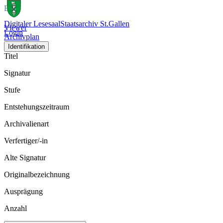
Bild
Digitaler Lesesaal
Staatsarchiv St.Gallen
Viewer
Login
Archivplan
Identifikation
Titel
Signatur
Stufe
Entstehungszeitraum
Archivalienart
Verfertiger/-in
Alte Signatur
Originalbezeichnung
Ausprägung
Anzahl