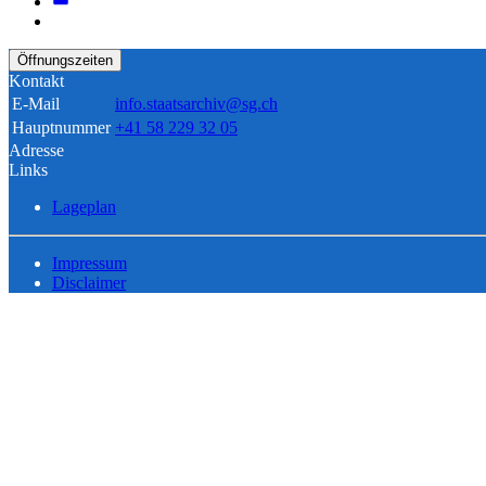
Öffnungszeiten
Kontakt
E-Mail
info.staatsarchiv@sg.ch
Hauptnummer
+41 58 229 32 05
Adresse
Links
Lageplan
Impressum
Disclaimer