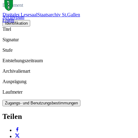
Dokument
Digitaler Lesesaal
Staatsarchiv St.Gallen
Archivplan
Login
Identifikation
Titel
Signatur
Stufe
Entstehungszeitraum
Archivalienart
Ausprägung
Laufmeter
Zugangs- und Benutzungsbestimmungen
Teilen