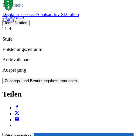
Dokument
Digitaler Lesesaal
Staatsarchiv St.Gallen
Archivplan
Login
Identifikation
Titel
Stufe
Entstehungszeitraum
Archivalienart
Ausprägung
Zugangs- und Benutzungsbestimmungen
Teilen