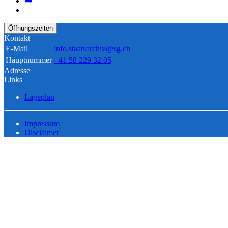
Öffnungszeiten
Kontakt
E-Mail
info.staatsarchiv@sg.ch
Hauptnummer
+41 58 229 32 05
Adresse
Links
Lageplan
Impressum
Disclaimer