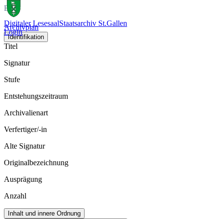
Bild
Digitaler Lesesaal
Staatsarchiv St.Gallen
Archivplan
Login
Identifikation
Titel
Signatur
Stufe
Entstehungszeitraum
Archivalienart
Verfertiger/-in
Alte Signatur
Originalbezeichnung
Ausprägung
Anzahl
Inhalt und innere Ordnung