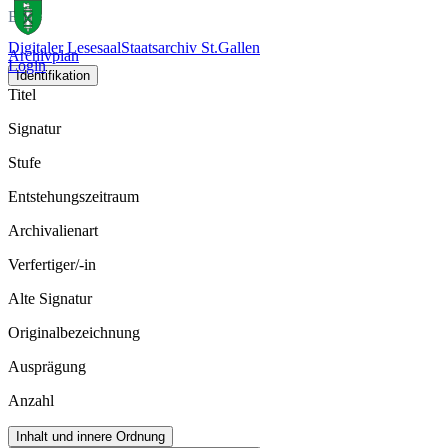
Bild
Digitaler Lesesaal
Staatsarchiv St.Gallen
Archivplan
Login
Identifikation
Titel
Signatur
Stufe
Entstehungszeitraum
Archivalienart
Verfertiger/-in
Alte Signatur
Originalbezeichnung
Ausprägung
Anzahl
Inhalt und innere Ordnung