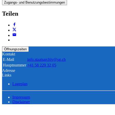
Zugangs- und Benutzungsbestimmungen
Teilen
Öffnungszeiten
Kontakt
E-Mail
info.staatsarchiv@sg.ch
Hauptnummer
+41 58 229 32 05
Adresse
Links
Lageplan
Impressum
Disclaimer