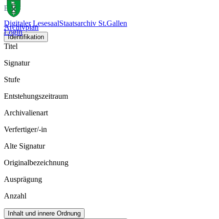
Bild
Digitaler Lesesaal
Staatsarchiv St.Gallen
Archivplan
Login
Identifikation
Titel
Signatur
Stufe
Entstehungszeitraum
Archivalienart
Verfertiger/-in
Alte Signatur
Originalbezeichnung
Ausprägung
Anzahl
Inhalt und innere Ordnung