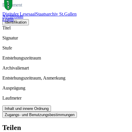
Dokument
Digitaler Lesesaal
Staatsarchiv St.Gallen
Archivplan
Login
Identifikation
Titel
Signatur
Stufe
Entstehungszeitraum
Archivalienart
Entstehungszeitraum, Anmerkung
Ausprägung
Laufmeter
Inhalt und innere Ordnung
Zugangs- und Benutzungsbestimmungen
Teilen