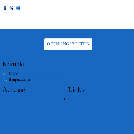
ÖFFNUNGSZEITEN
Kontakt
E-Mail
info.staatsarchiv@sg.ch
Hauptnummer
+41 58 229 32 05
Adresse
Links
Lageplan
Impressum
Disclaimer