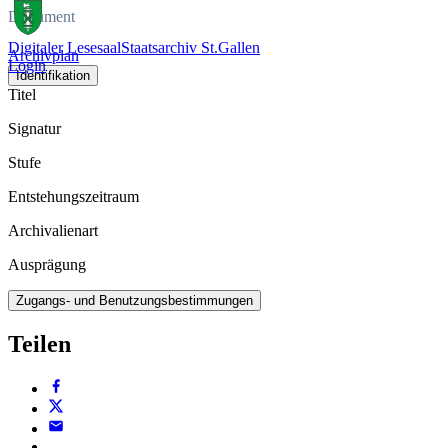
Dokument
Digitaler Lesesaal
Staatsarchiv St.Gallen
Archivplan
Login
Identifikation
Titel
Signatur
Stufe
Entstehungszeitraum
Archivalienart
Ausprägung
Zugangs- und Benutzungsbestimmungen
Teilen