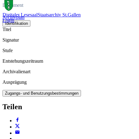
Dokument
Digitaler Lesesaal
Staatsarchiv St.Gallen
Archivplan
Login
Identifikation
Titel
Signatur
Stufe
Entstehungszeitraum
Archivalienart
Ausprägung
Zugangs- und Benutzungsbestimmungen
Teilen