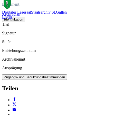
Dokument
Digitaler Lesesaal
Staatsarchiv St.Gallen
Archivplan
Login
Identifikation
Titel
Signatur
Stufe
Entstehungszeitraum
Archivalienart
Ausprägung
Zugangs- und Benutzungsbestimmungen
Teilen