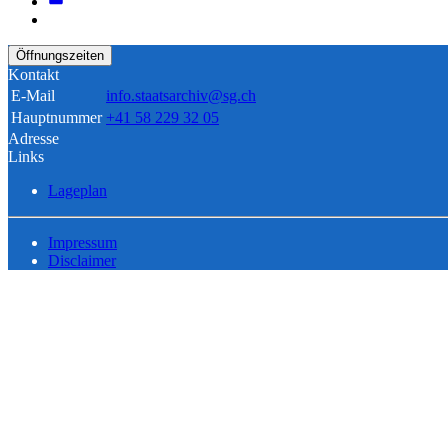
Öffnungszeiten
Kontakt
E-Mail
info.staatsarchiv@sg.ch
Hauptnummer
+41 58 229 32 05
Adresse
Links
Lageplan
Impressum
Disclaimer