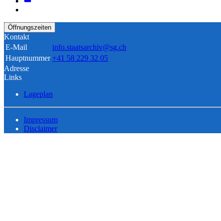
Öffnungszeiten
Kontakt
E-Mail
info.staatsarchiv@sg.ch
Hauptnummer
+41 58 229 32 05
Adresse
Links
Lageplan
Impressum
Disclaimer