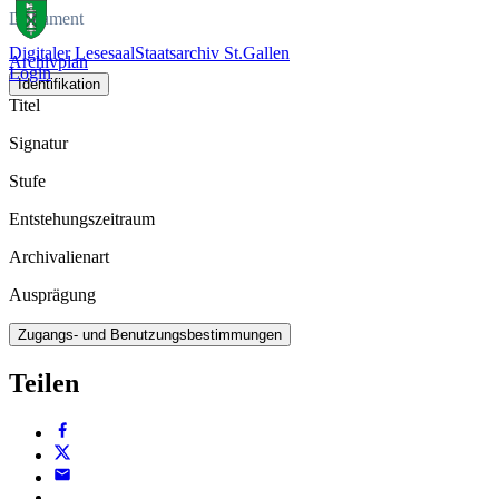
Dokument
Digitaler Lesesaal
Staatsarchiv St.Gallen
Archivplan
Login
Identifikation
Titel
Signatur
Stufe
Entstehungszeitraum
Archivalienart
Ausprägung
Zugangs- und Benutzungsbestimmungen
Teilen