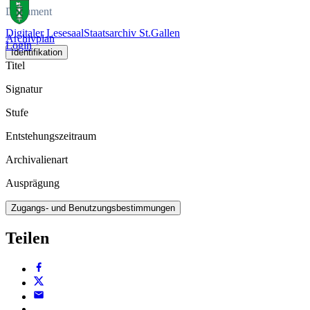
Dokument
Digitaler Lesesaal
Staatsarchiv St.Gallen
Archivplan
Login
Identifikation
Titel
Signatur
Stufe
Entstehungszeitraum
Archivalienart
Ausprägung
Zugangs- und Benutzungsbestimmungen
Teilen