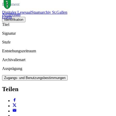
Dokument
Digitaler Lesesaal
Staatsarchiv St.Gallen
Archivplan
Login
Identifikation
Titel
Signatur
Stufe
Entstehungszeitraum
Archivalienart
Ausprägung
Zugangs- und Benutzungsbestimmungen
Teilen