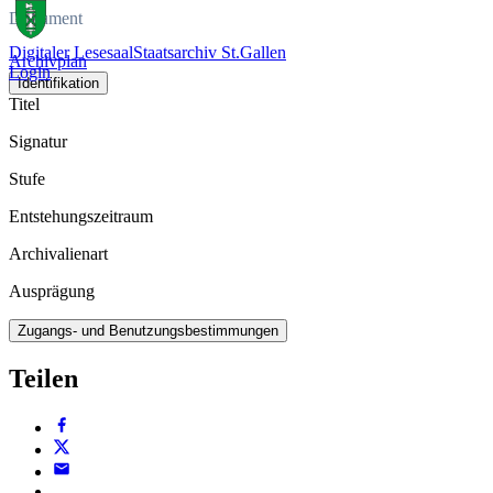
Dokument
Digitaler Lesesaal
Staatsarchiv St.Gallen
Archivplan
Login
Identifikation
Titel
Signatur
Stufe
Entstehungszeitraum
Archivalienart
Ausprägung
Zugangs- und Benutzungsbestimmungen
Teilen