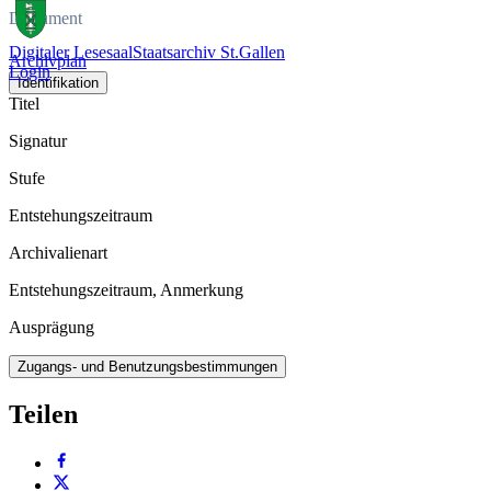
Dokument
Digitaler Lesesaal
Staatsarchiv St.Gallen
Archivplan
Login
Identifikation
Titel
Signatur
Stufe
Entstehungszeitraum
Archivalienart
Entstehungszeitraum, Anmerkung
Ausprägung
Zugangs- und Benutzungsbestimmungen
Teilen