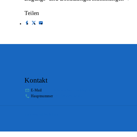
Teilen
Kontakt
E-Mail
info.staatsarchiv@sg.ch
Hauptnummer
+41 58 229 32 05
Impressum
Disclaimer