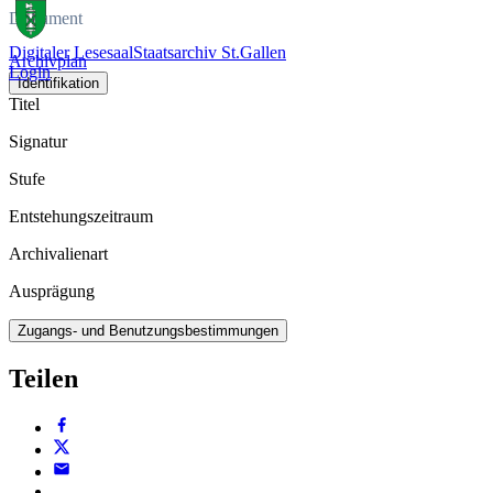
Dokument
Digitaler Lesesaal
Staatsarchiv St.Gallen
Archivplan
Login
Identifikation
Titel
Signatur
Stufe
Entstehungszeitraum
Archivalienart
Ausprägung
Zugangs- und Benutzungsbestimmungen
Teilen