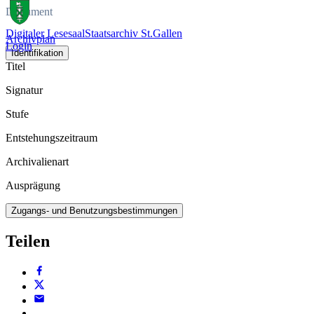
Dokument
Digitaler Lesesaal
Staatsarchiv St.Gallen
Archivplan
Login
Identifikation
Titel
Signatur
Stufe
Entstehungszeitraum
Archivalienart
Ausprägung
Zugangs- und Benutzungsbestimmungen
Teilen