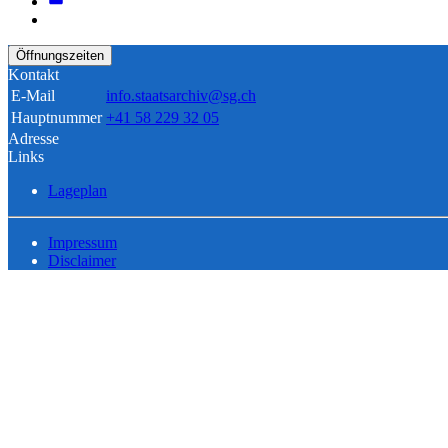
Öffnungszeiten
Kontakt
E-Mail
info.staatsarchiv@sg.ch
Hauptnummer
+41 58 229 32 05
Adresse
Links
Lageplan
Impressum
Disclaimer