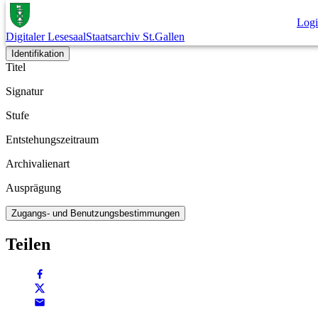
Dokument
Log
Digitaler Lesesaal
Staatsarchiv St.Gallen
Archivplan
Identifikation
Titel
Signatur
Stufe
Entstehungszeitraum
Archivalienart
Ausprägung
Zugangs- und Benutzungsbestimmungen
Teilen