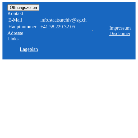
Öffnungszeiten
Kontakt
E-Mail
info.staatsarchiv@sg.ch
Hauptnummer
+41 58 229 32 05
Impressum
Adresse
Disclaimer
Links
Lageplan