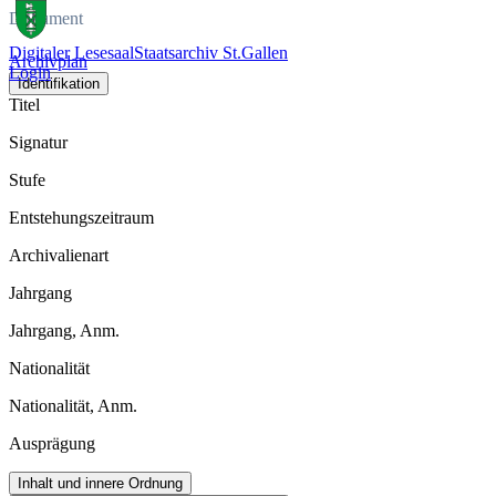
Dokument
Digitaler Lesesaal
Staatsarchiv St.Gallen
Archivplan
Login
Identifikation
Titel
Signatur
Stufe
Entstehungszeitraum
Archivalienart
Jahrgang
Jahrgang, Anm.
Nationalität
Nationalität, Anm.
Ausprägung
Inhalt und innere Ordnung