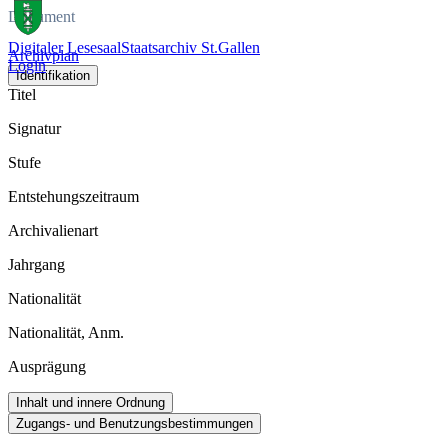
Dokument
Digitaler Lesesaal
Staatsarchiv St.Gallen
Archivplan
Login
Identifikation
Titel
Signatur
Stufe
Entstehungszeitraum
Archivalienart
Jahrgang
Nationalität
Nationalität, Anm.
Ausprägung
Inhalt und innere Ordnung
Zugangs- und Benutzungsbestimmungen