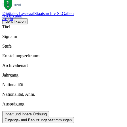
Dokument
Digitaler Lesesaal
Staatsarchiv St.Gallen
Archivplan
Login
Identifikation
Titel
Signatur
Stufe
Entstehungszeitraum
Archivalienart
Jahrgang
Nationalität
Nationalität, Anm.
Ausprägung
Inhalt und innere Ordnung
Zugangs- und Benutzungsbestimmungen