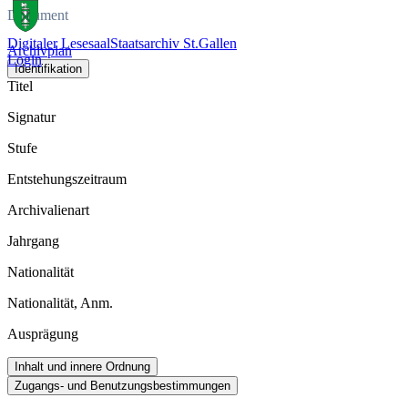
Dokument
Digitaler Lesesaal
Staatsarchiv St.Gallen
Archivplan
Login
Identifikation
Titel
Signatur
Stufe
Entstehungszeitraum
Archivalienart
Jahrgang
Nationalität
Nationalität, Anm.
Ausprägung
Inhalt und innere Ordnung
Zugangs- und Benutzungsbestimmungen