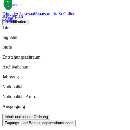
Dokument
Digitaler Lesesaal
Staatsarchiv St.Gallen
Archivplan
Login
Identifikation
Titel
Signatur
Stufe
Entstehungszeitraum
Archivalienart
Jahrgang
Nationalität
Nationalität, Anm.
Ausprägung
Inhalt und innere Ordnung
Zugangs- und Benutzungsbestimmungen