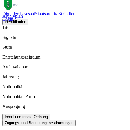
Dokument
Digitaler Lesesaal
Staatsarchiv St.Gallen
Archivplan
Login
Identifikation
Titel
Signatur
Stufe
Entstehungszeitraum
Archivalienart
Jahrgang
Nationalität
Nationalität, Anm.
Ausprägung
Inhalt und innere Ordnung
Zugangs- und Benutzungsbestimmungen