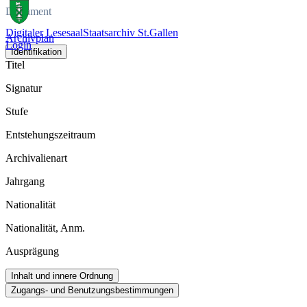
Dokument
Digitaler Lesesaal
Staatsarchiv St.Gallen
Archivplan
Login
Identifikation
Titel
Signatur
Stufe
Entstehungszeitraum
Archivalienart
Jahrgang
Nationalität
Nationalität, Anm.
Ausprägung
Inhalt und innere Ordnung
Zugangs- und Benutzungsbestimmungen