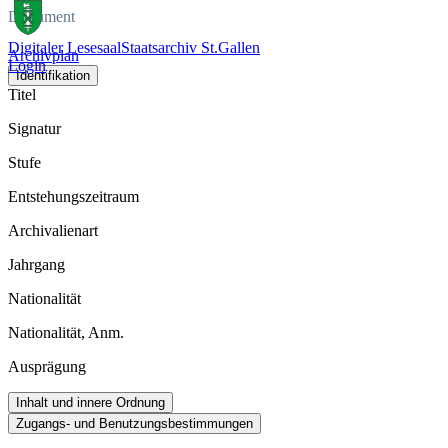
Dokument
Digitaler Lesesaal
Staatsarchiv St.Gallen
Archivplan
Login
Identifikation
Titel
Signatur
Stufe
Entstehungszeitraum
Archivalienart
Jahrgang
Nationalität
Nationalität, Anm.
Ausprägung
Inhalt und innere Ordnung
Zugangs- und Benutzungsbestimmungen