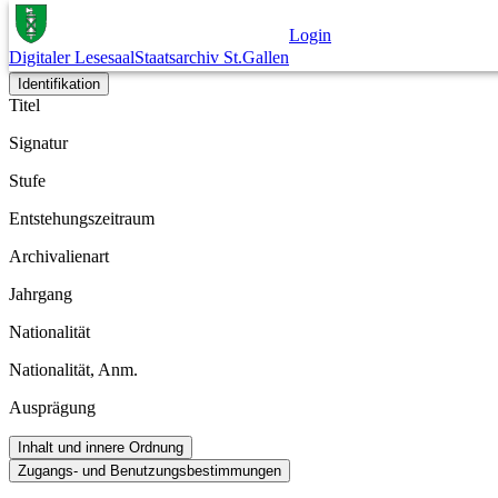
Dokument
Login
Digitaler Lesesaal
Staatsarchiv St.Gallen
Archivplan
Identifikation
Titel
Signatur
Stufe
Entstehungszeitraum
Archivalienart
Jahrgang
Nationalität
Nationalität, Anm.
Ausprägung
Inhalt und innere Ordnung
Zugangs- und Benutzungsbestimmungen