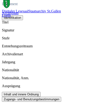
Dokument
Digitaler Lesesaal
Staatsarchiv St.Gallen
Archivplan
Login
Identifikation
Titel
Signatur
Stufe
Entstehungszeitraum
Archivalienart
Jahrgang
Nationalität
Nationalität, Anm.
Ausprägung
Inhalt und innere Ordnung
Zugangs- und Benutzungsbestimmungen