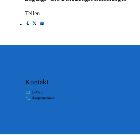
Teilen
Kontakt
E-Mail
info.staatsarchiv@sg.ch
Hauptnummer
+41 58 229 32 05
Impressum
Disclaimer