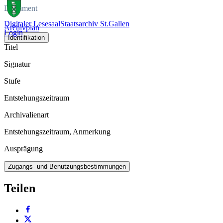
Dokument
Digitaler Lesesaal
Staatsarchiv St.Gallen
Archivplan
Login
Identifikation
Titel
Signatur
Stufe
Entstehungszeitraum
Archivalienart
Entstehungszeitraum, Anmerkung
Ausprägung
Zugangs- und Benutzungsbestimmungen
Teilen