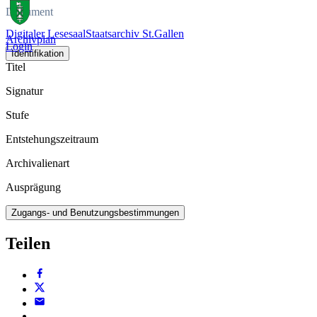
Dokument
Digitaler Lesesaal
Staatsarchiv St.Gallen
Archivplan
Login
Identifikation
Titel
Signatur
Stufe
Entstehungszeitraum
Archivalienart
Ausprägung
Zugangs- und Benutzungsbestimmungen
Teilen