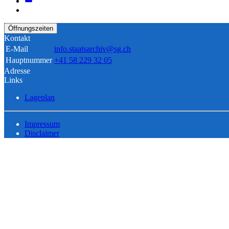
Öffnungszeiten
Kontakt
E-Mail
info.staatsarchiv@sg.ch
Hauptnummer
+41 58 229 32 05
Adresse
Links
Lageplan
Impressum
Disclaimer