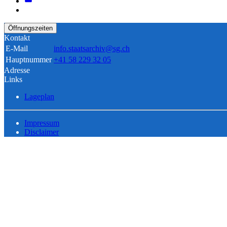
Öffnungszeiten
Kontakt
E-Mail
info.staatsarchiv@sg.ch
Hauptnummer
+41 58 229 32 05
Adresse
Links
Lageplan
Impressum
Disclaimer