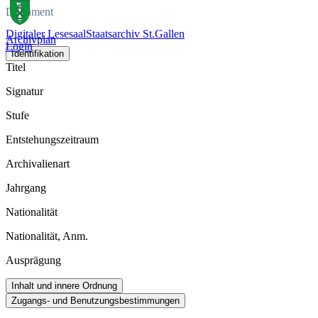
Dokument
Digitaler Lesesaal
Staatsarchiv St.Gallen
Archivplan
Login
Identifikation
Titel
Signatur
Stufe
Entstehungszeitraum
Archivalienart
Jahrgang
Nationalität
Nationalität, Anm.
Ausprägung
Inhalt und innere Ordnung
Zugangs- und Benutzungsbestimmungen