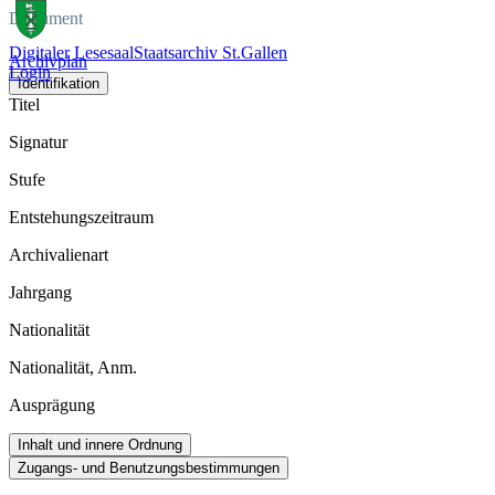
Dokument
Digitaler Lesesaal
Staatsarchiv St.Gallen
Archivplan
Login
Identifikation
Titel
Signatur
Stufe
Entstehungszeitraum
Archivalienart
Jahrgang
Nationalität
Nationalität, Anm.
Ausprägung
Inhalt und innere Ordnung
Zugangs- und Benutzungsbestimmungen