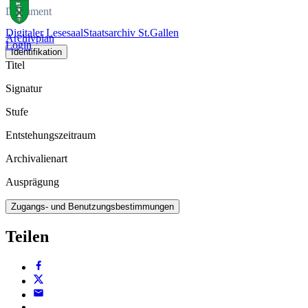
Dokument
Digitaler Lesesaal
Staatsarchiv St.Gallen
Archivplan
Login
Identifikation
Titel
Signatur
Stufe
Entstehungszeitraum
Archivalienart
Ausprägung
Zugangs- und Benutzungsbestimmungen
Teilen